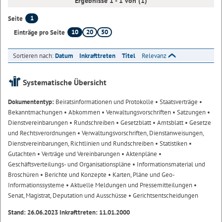
Ergebnisse 1 - 1 von (1)
1
Seite
10
20
50
Einträge pro Seite
Sortieren nach:
Datum
Inkrafttreten
Titel
Relevanz
Systematische Übersicht
Dokumententyp:
Beiratsinformationen und Protokolle
• Staatsverträge
•
Bekanntmachungen
• Abkommen
• Verwaltungsvorschriften
• Satzungen
•
Dienstvereinbarungen
• Rundschreiben
• Gesetzblatt
• Amtsblatt
• Gesetze
und Rechtsverordnungen
• Verwaltungsvorschriften, Dienstanweisungen,
Dienstvereinbarungen, Richtlinien und Rundschreiben
• Statistiken
•
Gutachten
• Verträge und Vereinbarungen
• Aktenpläne
•
Geschäftsverteilungs- und Organisationspläne
• Informationsmaterial und
Broschüren
• Berichte und Konzepte
• Karten, Pläne und Geo-
Informationssysteme
• Aktuelle Meldungen und Pressemitteilungen
•
Senat, Magistrat, Deputation und Ausschüsse
• Gerichtsentscheidungen
Stand: 26.06.2023 Inkrafttreten: 11.01.2000