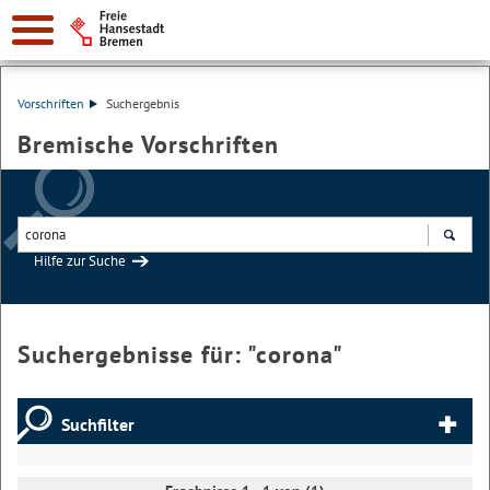
Vorschriften
Suchergebnis
Bremische Vorschriften
Hilfe zur Suche
Suchen
Suchergebnisse für: "
corona
"
Suchfilter