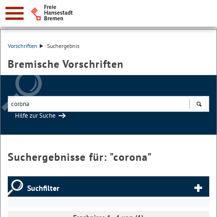
Vorschriften
Suchergebnis
Bremische Vorschriften
Hilfe zur Suche
Suchen
Suchergebnisse für: "
corona
"
Suchfilter