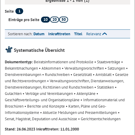
Ergebnisse 1 - 1 von (1)
1
Seite
10
20
50
Einträge pro Seite
Sortieren nach:
Datum
Inkrafttreten
Titel
Relevanz
Systematische Übersicht
Dokumententyp:
Beiratsinformationen und Protokolle
• Staatsverträge
•
Bekanntmachungen
• Abkommen
• Verwaltungsvorschriften
• Satzungen
•
Dienstvereinbarungen
• Rundschreiben
• Gesetzblatt
• Amtsblatt
• Gesetze
und Rechtsverordnungen
• Verwaltungsvorschriften, Dienstanweisungen,
Dienstvereinbarungen, Richtlinien und Rundschreiben
• Statistiken
•
Gutachten
• Verträge und Vereinbarungen
• Aktenpläne
•
Geschäftsverteilungs- und Organisationspläne
• Informationsmaterial und
Broschüren
• Berichte und Konzepte
• Karten, Pläne und Geo-
Informationssysteme
• Aktuelle Meldungen und Pressemitteilungen
•
Senat, Magistrat, Deputation und Ausschüsse
• Gerichtsentscheidungen
Stand: 26.06.2023 Inkrafttreten: 11.01.2000