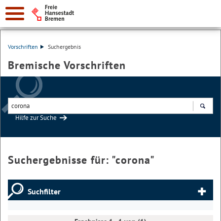
Vorschriften
Suchergebnis
Bremische Vorschriften
Hilfe zur Suche
Suchen
Suchergebnisse für: "
corona
"
Suchfilter