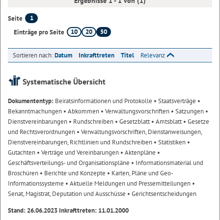
Ergebnisse 1 - 1 von (1)
1
Seite
10
20
50
Einträge pro Seite
Sortieren nach:
Datum
Inkrafttreten
Titel
Relevanz
Systematische Übersicht
Dokumententyp:
Beiratsinformationen und Protokolle
• Staatsverträge
•
Bekanntmachungen
• Abkommen
• Verwaltungsvorschriften
• Satzungen
•
Dienstvereinbarungen
• Rundschreiben
• Gesetzblatt
• Amtsblatt
• Gesetze
und Rechtsverordnungen
• Verwaltungsvorschriften, Dienstanweisungen,
Dienstvereinbarungen, Richtlinien und Rundschreiben
• Statistiken
•
Gutachten
• Verträge und Vereinbarungen
• Aktenpläne
•
Geschäftsverteilungs- und Organisationspläne
• Informationsmaterial und
Broschüren
• Berichte und Konzepte
• Karten, Pläne und Geo-
Informationssysteme
• Aktuelle Meldungen und Pressemitteilungen
•
Senat, Magistrat, Deputation und Ausschüsse
• Gerichtsentscheidungen
Stand: 26.06.2023 Inkrafttreten: 11.01.2000