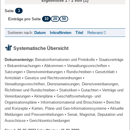
Ergebnisse 1 - 1 von (1)
1
Seite
10
20
50
Einträge pro Seite
Sortieren nach:
Datum
Inkrafttreten
Titel
Relevanz
Systematische Übersicht
Dokumententyp:
Beiratsinformationen und Protokolle
• Staatsverträge
• Bekanntmachungen
• Abkommen
• Verwaltungsvorschriften
•
Satzungen
• Dienstvereinbarungen
• Rundschreiben
• Gesetzblatt
•
Amtsblatt
• Gesetze und Rechtsverordnungen
•
Verwaltungsvorschriften, Dienstanweisungen, Dienstvereinbarungen,
Richtlinien und Rundschreiben
• Statistiken
• Gutachten
• Verträge und
Vereinbarungen
• Aktenpläne
• Geschäftsverteilungs- und
Organisationspläne
• Informationsmaterial und Broschüren
• Berichte
und Konzepte
• Karten, Pläne und Geo-Informationssysteme
• Aktuelle
Meldungen und Pressemitteilungen
• Senat, Magistrat, Deputation und
Ausschüsse
• Gerichtsentscheidungen