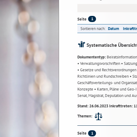
1
Seite
Sortieren nach:
Datum
Inkraftt
Systematische Übersich
Dokumententyp:
Beiratsinformatio
• Verwaltungsvorschriften
• Satzun
• Gesetze und Rechtsverordnunge
Richtlinien und Rundschreiben
• St
Geschäftsverteilungs- und Organisa
Konzepte
• Karten, Pläne und Geo
Senat, Magistrat, Deputation und A
Stand: 26.06.2023 Inkrafttreten: 1
Themen:
1
Seite