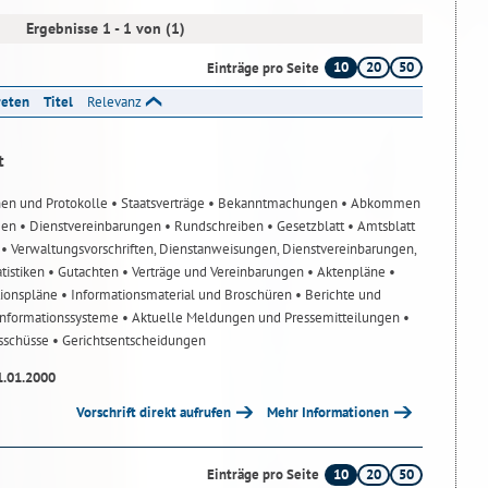
Ergebnisse 1 - 1 von (1)
10
20
50
Einträge pro Seite
reten
Titel
Relevanz
t
nen und Protokolle
• Staatsverträge
• Bekanntmachungen
• Abkommen
gen
• Dienstvereinbarungen
• Rundschreiben
• Gesetzblatt
• Amtsblatt
n
• Verwaltungsvorschriften, Dienstanweisungen, Dienstvereinbarungen,
atistiken
• Gutachten
• Verträge und Vereinbarungen
• Aktenpläne
•
tionspläne
• Informationsmaterial und Broschüren
• Berichte und
-Informationssysteme
• Aktuelle Meldungen und Pressemitteilungen
•
usschüsse
• Gerichtsentscheidungen
1.01.2000
Vorschrift direkt aufrufen
Mehr Informationen
10
20
50
Einträge pro Seite