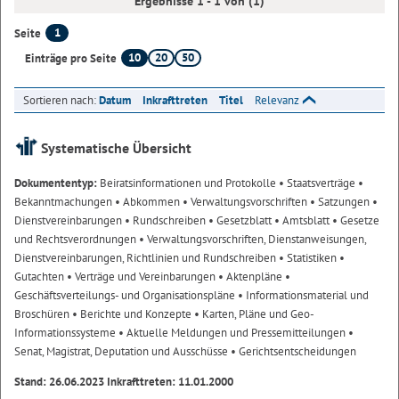
Ergebnisse 1 - 1 von (1)
1
Seite
10
20
50
Einträge pro Seite
Sortieren nach:
Datum
Inkrafttreten
Titel
Relevanz
Systematische Übersicht
Dokumententyp:
Beiratsinformationen und Protokolle
• Staatsverträge
•
Bekanntmachungen
• Abkommen
• Verwaltungsvorschriften
• Satzungen
•
Dienstvereinbarungen
• Rundschreiben
• Gesetzblatt
• Amtsblatt
• Gesetze
und Rechtsverordnungen
• Verwaltungsvorschriften, Dienstanweisungen,
Dienstvereinbarungen, Richtlinien und Rundschreiben
• Statistiken
•
Gutachten
• Verträge und Vereinbarungen
• Aktenpläne
•
Geschäftsverteilungs- und Organisationspläne
• Informationsmaterial und
Broschüren
• Berichte und Konzepte
• Karten, Pläne und Geo-
Informationssysteme
• Aktuelle Meldungen und Pressemitteilungen
•
Senat, Magistrat, Deputation und Ausschüsse
• Gerichtsentscheidungen
Stand: 26.06.2023 Inkrafttreten: 11.01.2000