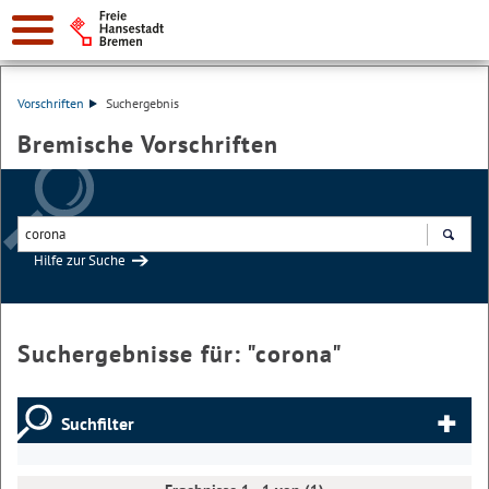
Vorschriften
Suchergebnis
Bremische Vorschriften
Hilfe zur Suche
Suchen
Suchergebnisse für: "
corona
"
Suchfilter