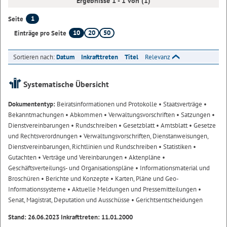
Ergebnisse 1 - 1 von (1)
1
Seite
10
20
50
Einträge pro Seite
Sortieren nach:
Datum
Inkrafttreten
Titel
Relevanz
Systematische Übersicht
Dokumententyp:
Beiratsinformationen und Protokolle
• Staatsverträge
•
Bekanntmachungen
• Abkommen
• Verwaltungsvorschriften
• Satzungen
•
Dienstvereinbarungen
• Rundschreiben
• Gesetzblatt
• Amtsblatt
• Gesetze
und Rechtsverordnungen
• Verwaltungsvorschriften, Dienstanweisungen,
Dienstvereinbarungen, Richtlinien und Rundschreiben
• Statistiken
•
Gutachten
• Verträge und Vereinbarungen
• Aktenpläne
•
Geschäftsverteilungs- und Organisationspläne
• Informationsmaterial und
Broschüren
• Berichte und Konzepte
• Karten, Pläne und Geo-
Informationssysteme
• Aktuelle Meldungen und Pressemitteilungen
•
Senat, Magistrat, Deputation und Ausschüsse
• Gerichtsentscheidungen
Stand: 26.06.2023 Inkrafttreten: 11.01.2000