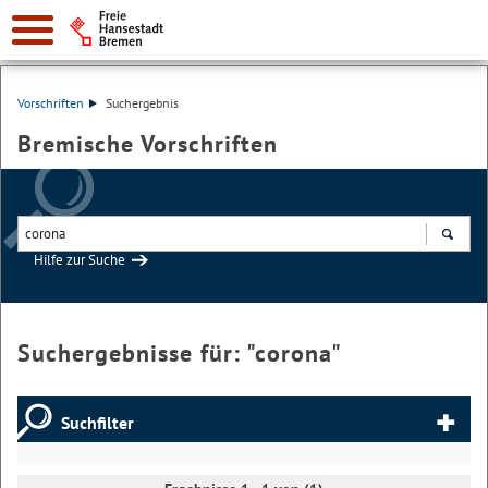
Vorschriften
Suchergebnis
Bremische Vorschriften
Hilfe zur Suche
Suchen
Suchergebnisse für: "
corona
"
Suchfilter