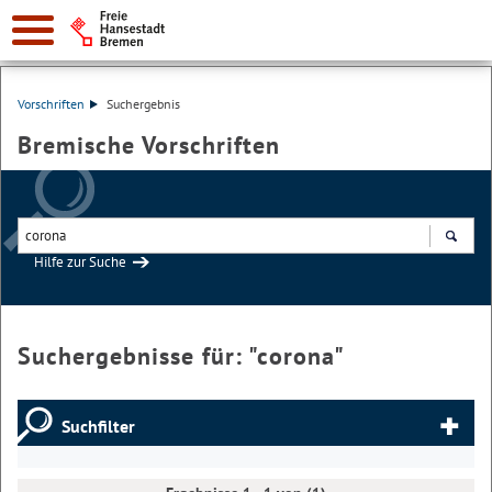
Vorschriften
Suchergebnis
Bremische Vorschriften
Hilfe zur Suche
Suchen
Suchergebnisse für: "
corona
"
Suchfilter