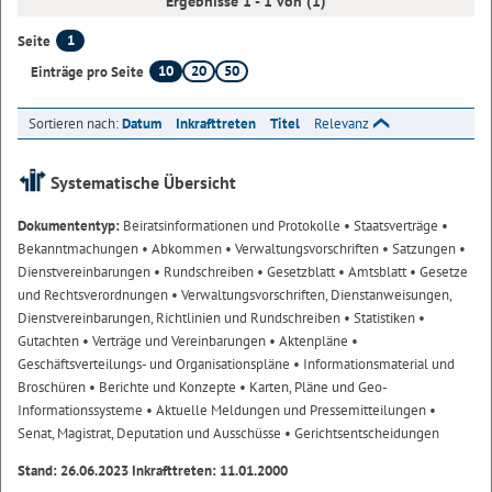
Ergebnisse 1 - 1 von (1)
1
Seite
10
20
50
Einträge pro Seite
Sortieren nach:
Datum
Inkrafttreten
Titel
Relevanz
Systematische Übersicht
Dokumententyp:
Beiratsinformationen und Protokolle
• Staatsverträge
•
Bekanntmachungen
• Abkommen
• Verwaltungsvorschriften
• Satzungen
•
Dienstvereinbarungen
• Rundschreiben
• Gesetzblatt
• Amtsblatt
• Gesetze
und Rechtsverordnungen
• Verwaltungsvorschriften, Dienstanweisungen,
Dienstvereinbarungen, Richtlinien und Rundschreiben
• Statistiken
•
Gutachten
• Verträge und Vereinbarungen
• Aktenpläne
•
Geschäftsverteilungs- und Organisationspläne
• Informationsmaterial und
Broschüren
• Berichte und Konzepte
• Karten, Pläne und Geo-
Informationssysteme
• Aktuelle Meldungen und Pressemitteilungen
•
Senat, Magistrat, Deputation und Ausschüsse
• Gerichtsentscheidungen
Stand: 26.06.2023 Inkrafttreten: 11.01.2000