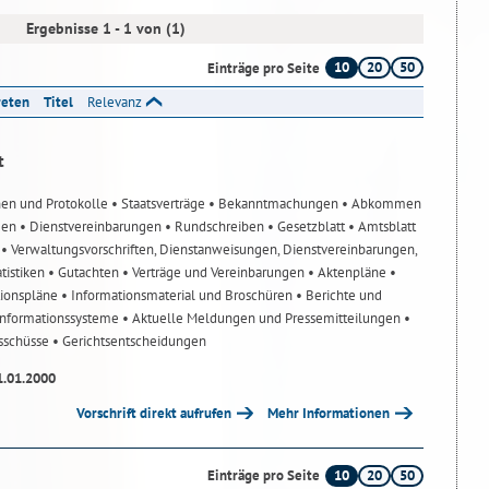
Ergebnisse 1 - 1 von (1)
10
20
50
Einträge pro Seite
reten
Titel
Relevanz
t
nen und Protokolle
• Staatsverträge
• Bekanntmachungen
• Abkommen
gen
• Dienstvereinbarungen
• Rundschreiben
• Gesetzblatt
• Amtsblatt
n
• Verwaltungsvorschriften, Dienstanweisungen, Dienstvereinbarungen,
atistiken
• Gutachten
• Verträge und Vereinbarungen
• Aktenpläne
•
tionspläne
• Informationsmaterial und Broschüren
• Berichte und
-Informationssysteme
• Aktuelle Meldungen und Pressemitteilungen
•
usschüsse
• Gerichtsentscheidungen
1.01.2000
Vorschrift direkt aufrufen
Mehr Informationen
10
20
50
Einträge pro Seite