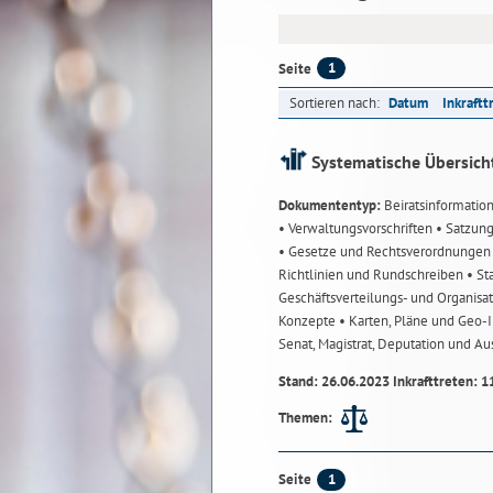
1
Seite
Sortieren nach:
Datum
Inkraftt
Systematische Übersich
Dokumententyp:
Beiratsinformatio
• Verwaltungsvorschriften
• Satzun
• Gesetze und Rechtsverordnunge
Richtlinien und Rundschreiben
• St
Geschäftsverteilungs- und Organisa
Konzepte
• Karten, Pläne und Geo
Senat, Magistrat, Deputation und A
Stand: 26.06.2023 Inkrafttreten: 1
Themen:
1
Seite