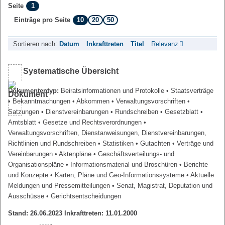
1
Seite
10
20
50
Einträge pro Seite
Sortieren nach:
Datum
Inkrafttreten
Titel
Relevanz
Systematische Übersicht
Dokumententyp:
Beiratsinformationen und Protokolle
• Staatsverträge
• Bekanntmachungen
• Abkommen
• Verwaltungsvorschriften
•
Satzungen
• Dienstvereinbarungen
• Rundschreiben
• Gesetzblatt
•
Amtsblatt
• Gesetze und Rechtsverordnungen
•
Verwaltungsvorschriften, Dienstanweisungen, Dienstvereinbarungen,
Richtlinien und Rundschreiben
• Statistiken
• Gutachten
• Verträge und
Vereinbarungen
• Aktenpläne
• Geschäftsverteilungs- und
Organisationspläne
• Informationsmaterial und Broschüren
• Berichte
und Konzepte
• Karten, Pläne und Geo-Informationssysteme
• Aktuelle
Meldungen und Pressemitteilungen
• Senat, Magistrat, Deputation und
Ausschüsse
• Gerichtsentscheidungen
Stand: 26.06.2023 Inkrafttreten: 11.01.2000