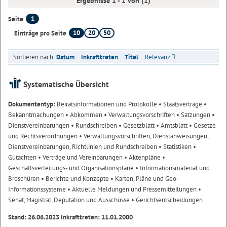
Ergebnisse 1 - 1 von (1)
1
Seite
10
20
50
Einträge pro Seite
Sortieren nach:
Datum
Inkrafttreten
Titel
Relevanz
Systematische Übersicht
Dokumententyp:
Beiratsinformationen und Protokolle
• Staatsverträge
•
Bekanntmachungen
• Abkommen
• Verwaltungsvorschriften
• Satzungen
•
Dienstvereinbarungen
• Rundschreiben
• Gesetzblatt
• Amtsblatt
• Gesetze
und Rechtsverordnungen
• Verwaltungsvorschriften, Dienstanweisungen,
Dienstvereinbarungen, Richtlinien und Rundschreiben
• Statistiken
•
Gutachten
• Verträge und Vereinbarungen
• Aktenpläne
•
Geschäftsverteilungs- und Organisationspläne
• Informationsmaterial und
Broschüren
• Berichte und Konzepte
• Karten, Pläne und Geo-
Informationssysteme
• Aktuelle Meldungen und Pressemitteilungen
•
Senat, Magistrat, Deputation und Ausschüsse
• Gerichtsentscheidungen
Stand: 26.06.2023 Inkrafttreten: 11.01.2000