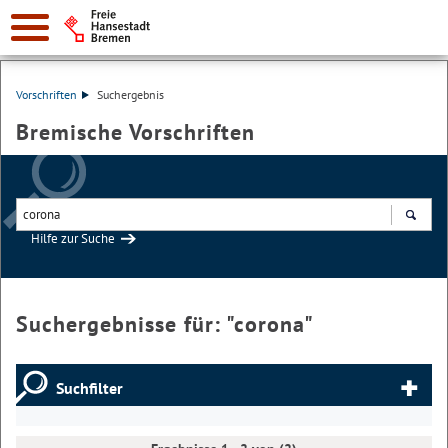
Vorschriften
Suchergebnis
Bremische Vorschriften
Hilfe zur Suche
Suchen
Suchergebnisse für: "
corona
"
Suchfilter