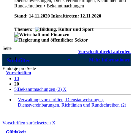
Dienstanweisungen, Dienstvereinbarungen, Richtlinien und
Rundschreiben
• Bekanntmachungen
Stand: 14.11.2020 Inkrafttreten: 12.11.2020
Themen:
Seite
Vorschrift direkt aufrufen
1
Suchfilter
Mehr Informationen
Einträge pro Seite
Vorschriften
10
20
50
Bekanntmachungen (2)
X
Verwaltungsvorschriften, Dienstanweisungen,
Dienstvereinbarungen, Richtlinien und Rundschreiben (2)
Vorschriften zurücksetzen
X
Gültigkeit