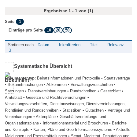
Ergebnisse 1 - 1 von (1)
1
Seite
10
20
50
Einträge pro Seite
Sortieren nach:
Datum
Inkrafttreten
Titel
Relevanz
Systematische Übersicht
Dokumententyp:
Beiratsinformationen und Protokolle
• Staatsverträge
• Bekanntmachungen
• Abkommen
• Verwaltungsvorschriften
•
Satzungen
• Dienstvereinbarungen
• Rundschreiben
• Gesetzblatt
•
Amtsblatt
• Gesetze und Rechtsverordnungen
•
Verwaltungsvorschriften, Dienstanweisungen, Dienstvereinbarungen,
Richtlinien und Rundschreiben
• Statistiken
• Gutachten
• Verträge und
Vereinbarungen
• Aktenpläne
• Geschäftsverteilungs- und
Organisationspläne
• Informationsmaterial und Broschüren
• Berichte
und Konzepte
• Karten, Pläne und Geo-Informationssysteme
• Aktuelle
Meldungen und Pressemitteilungen
• Senat, Magistrat, Deputation und