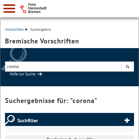
Vorschriften
Suchergebnis
Bremische Vorschriften
Hilfe zur Suche
Suchen
Suchergebnisse für: "
corona
"
Suchfilter