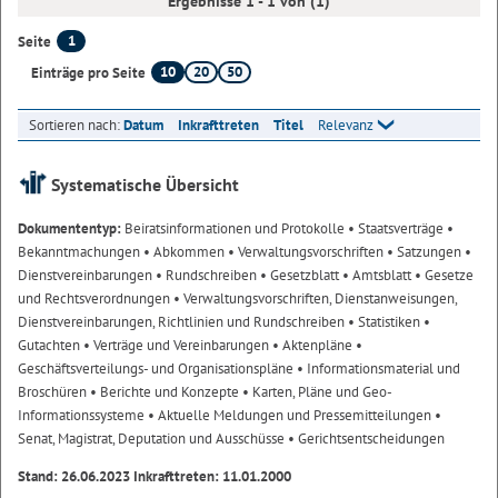
Ergebnisse 1 - 1 von (1)
1
Seite
10
20
50
Einträge pro Seite
Sortieren nach:
Datum
Inkrafttreten
Titel
Relevanz
Systematische Übersicht
Dokumententyp:
Beiratsinformationen und Protokolle
• Staatsverträge
•
Bekanntmachungen
• Abkommen
• Verwaltungsvorschriften
• Satzungen
•
Dienstvereinbarungen
• Rundschreiben
• Gesetzblatt
• Amtsblatt
• Gesetze
und Rechtsverordnungen
• Verwaltungsvorschriften, Dienstanweisungen,
Dienstvereinbarungen, Richtlinien und Rundschreiben
• Statistiken
•
Gutachten
• Verträge und Vereinbarungen
• Aktenpläne
•
Geschäftsverteilungs- und Organisationspläne
• Informationsmaterial und
Broschüren
• Berichte und Konzepte
• Karten, Pläne und Geo-
Informationssysteme
• Aktuelle Meldungen und Pressemitteilungen
•
Senat, Magistrat, Deputation und Ausschüsse
• Gerichtsentscheidungen
Stand: 26.06.2023 Inkrafttreten: 11.01.2000