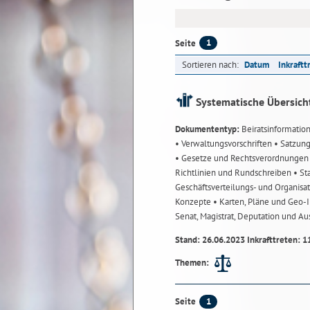
1
Seite
Sortieren nach:
Datum
Inkraftt
Systematische Übersich
Dokumententyp:
Beiratsinformatio
• Verwaltungsvorschriften
• Satzun
• Gesetze und Rechtsverordnunge
Richtlinien und Rundschreiben
• St
Geschäftsverteilungs- und Organisa
Konzepte
• Karten, Pläne und Geo
Senat, Magistrat, Deputation und A
Stand: 26.06.2023 Inkrafttreten: 1
Themen:
1
Seite