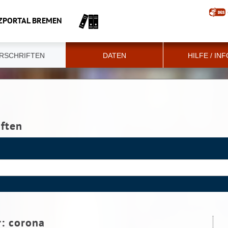
ZPORTAL BREMEN
RSCHRIFTEN
DATEN
HILFE / IN
iften
r:
corona