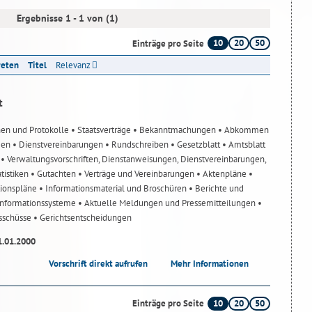
Ergebnisse 1 - 1 von (1)
10
20
50
Einträge pro Seite
reten
Titel
Relevanz
t
nen und Protokolle
• Staatsverträge
• Bekanntmachungen
• Abkommen
gen
• Dienstvereinbarungen
• Rundschreiben
• Gesetzblatt
• Amtsblatt
n
• Verwaltungsvorschriften, Dienstanweisungen, Dienstvereinbarungen,
atistiken
• Gutachten
• Verträge und Vereinbarungen
• Aktenpläne
•
tionspläne
• Informationsmaterial und Broschüren
• Berichte und
-Informationssysteme
• Aktuelle Meldungen und Pressemitteilungen
•
usschüsse
• Gerichtsentscheidungen
1.01.2000
Vorschrift direkt aufrufen
Mehr Informationen
10
20
50
Einträge pro Seite