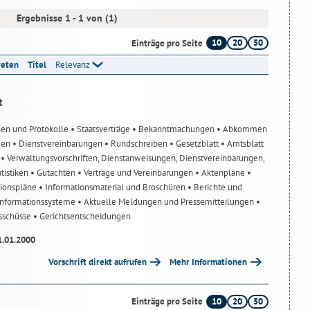
Ergebnisse 1 - 1 von (1)
10
20
50
Einträge pro Seite
reten
Titel
Relevanz
t
nen und Protokolle
• Staatsverträge
• Bekanntmachungen
• Abkommen
gen
• Dienstvereinbarungen
• Rundschreiben
• Gesetzblatt
• Amtsblatt
n
• Verwaltungsvorschriften, Dienstanweisungen, Dienstvereinbarungen,
atistiken
• Gutachten
• Verträge und Vereinbarungen
• Aktenpläne
•
tionspläne
• Informationsmaterial und Broschüren
• Berichte und
-Informationssysteme
• Aktuelle Meldungen und Pressemitteilungen
•
usschüsse
• Gerichtsentscheidungen
1.01.2000
Vorschrift direkt aufrufen
Mehr Informationen
10
20
50
Einträge pro Seite