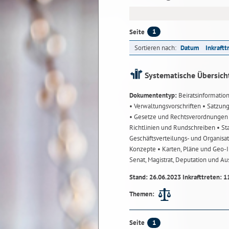
1
Seite
Sortieren nach:
Datum
Inkraftt
Systematische Übersich
Dokumententyp:
Beiratsinformatio
• Verwaltungsvorschriften
• Satzun
• Gesetze und Rechtsverordnunge
Richtlinien und Rundschreiben
• St
Geschäftsverteilungs- und Organisa
Konzepte
• Karten, Pläne und Geo
Senat, Magistrat, Deputation und A
Stand: 26.06.2023 Inkrafttreten: 1
Themen:
1
Seite