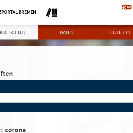
ZPORTAL BREMEN
RSCHRIFTEN
DATEN
HILFE / IN
iften
r:
corona