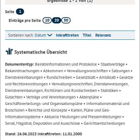
Ergebnisse 1 - 1 von (1)
1
Seite
10
20
50
Einträge pro Seite
Sortieren nach:
Datum
Inkrafttreten
Titel
Relevanz
Systematische Übersicht
Dokumententyp:
Beiratsinformationen und Protokolle
• Staatsverträge
•
Bekanntmachungen
• Abkommen
• Verwaltungsvorschriften
• Satzungen
•
Dienstvereinbarungen
• Rundschreiben
• Gesetzblatt
• Amtsblatt
• Gesetze
und Rechtsverordnungen
• Verwaltungsvorschriften, Dienstanweisungen,
Dienstvereinbarungen, Richtlinien und Rundschreiben
• Statistiken
•
Gutachten
• Verträge und Vereinbarungen
• Aktenpläne
•
Geschäftsverteilungs- und Organisationspläne
• Informationsmaterial und
Broschüren
• Berichte und Konzepte
• Karten, Pläne und Geo-
Informationssysteme
• Aktuelle Meldungen und Pressemitteilungen
•
Senat, Magistrat, Deputation und Ausschüsse
• Gerichtsentscheidungen
Stand: 26.06.2023 Inkrafttreten: 11.01.2000