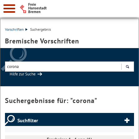
Vorschriften
Suchergebnis
Bremische Vorschriften
Hilfe zur Suche
Suchen
Suchergebnisse für: "
corona
"
Suchfilter