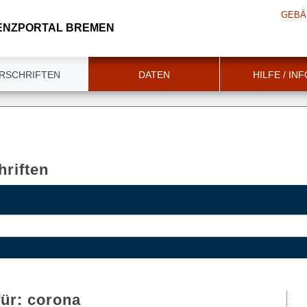
GEBÄ
ENZPORTAL BREMEN
RSCHRIFTEN
DATEN
HILFE / IN
riften
für:
corona