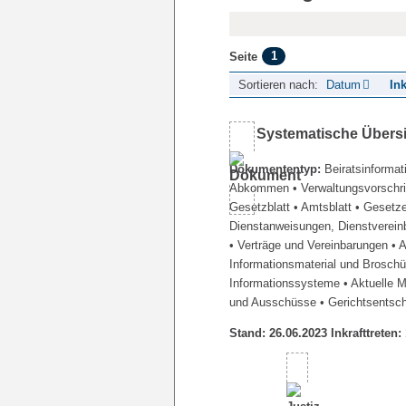
1
Seite
Sortieren nach:
Datum
Ink
Systematische Übers
Dokumententyp:
Beiratsinformat
Abkommen
• Verwaltungsvorschr
Gesetzblatt
• Amtsblatt
• Gesetz
Dienstanweisungen, Dienstverein
• Verträge und Vereinbarungen
• 
Informationsmaterial und Brosch
Informationssysteme
• Aktuelle 
und Ausschüsse
• Gerichtsentsc
Stand: 26.06.2023 Inkrafttreten: