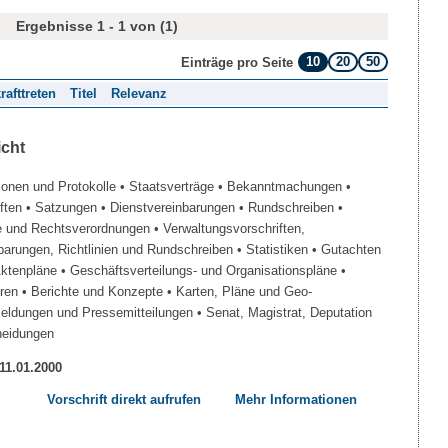
Ergebnisse 1 - 1 von (1)
10
20
50
Einträge pro Seite
rafttreten
Titel
Relevanz
icht
ionen und Protokolle
• Staatsverträge
• Bekanntmachungen
•
iften
• Satzungen
• Dienstvereinbarungen
• Rundschreiben
•
e und Rechtsverordnungen
• Verwaltungsvorschriften,
barungen, Richtlinien und Rundschreiben
• Statistiken
• Gutachten
Aktenpläne
• Geschäftsverteilungs- und Organisationspläne
•
üren
• Berichte und Konzepte
• Karten, Pläne und Geo-
Meldungen und Pressemitteilungen
• Senat, Magistrat, Deputation
heidungen
 11.01.2000
Vorschrift direkt aufrufen
Mehr Informationen