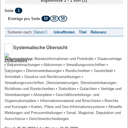
Ergebnisse 1 - 1 von (1)
1
Seite
10
20
50
Einträge pro Seite
Sortieren nach:
Datum
Inkrafttreten
Titel
Relevanz
Systematische Übersicht
Dokumententyp:
Beiratsinformationen und Protokolle
• Staatsverträge
• Bekanntmachungen
• Abkommen
• Verwaltungsvorschriften
•
Satzungen
• Dienstvereinbarungen
• Rundschreiben
• Gesetzblatt
•
Amtsblatt
• Gesetze und Rechtsverordnungen
•
Verwaltungsvorschriften, Dienstanweisungen, Dienstvereinbarungen,
Richtlinien und Rundschreiben
• Statistiken
• Gutachten
• Verträge und
Vereinbarungen
• Aktenpläne
• Geschäftsverteilungs- und
Organisationspläne
• Informationsmaterial und Broschüren
• Berichte
und Konzepte
• Karten, Pläne und Geo-Informationssysteme
• Aktuelle
Meldungen und Pressemitteilungen
• Senat, Magistrat, Deputation und
Ausschüsse
• Gerichtsentscheidungen