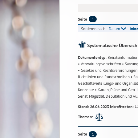
1
Seite
Sortieren nach:
Datum
Inkr
Systematische Übersich
Dokumententyp:
Beiratsinformatio
• Verwaltungsvorschriften
• Satzun
• Gesetze und Rechtsverordnunge
Richtlinien und Rundschreiben
• St
Geschäftsverteilungs- und Organisa
Konzepte
• Karten, Pläne und Geo
Senat, Magistrat, Deputation und A
Stand: 26.06.2023 Inkrafttreten: 1
Themen:
1
Seite