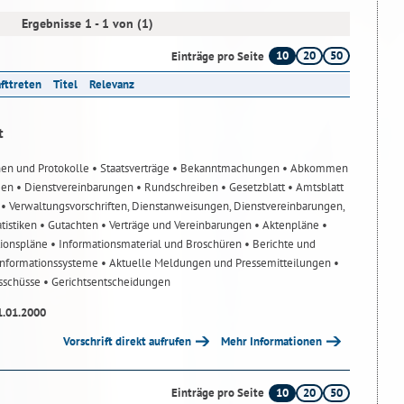
Ergebnisse 1 - 1 von (1)
10
20
50
Einträge pro Seite
afttreten
Titel
Relevanz
t
nen und Protokolle
• Staatsverträge
• Bekanntmachungen
• Abkommen
gen
• Dienstvereinbarungen
• Rundschreiben
• Gesetzblatt
• Amtsblatt
n
• Verwaltungsvorschriften, Dienstanweisungen, Dienstvereinbarungen,
atistiken
• Gutachten
• Verträge und Vereinbarungen
• Aktenpläne
•
tionspläne
• Informationsmaterial und Broschüren
• Berichte und
-Informationssysteme
• Aktuelle Meldungen und Pressemitteilungen
•
usschüsse
• Gerichtsentscheidungen
1.01.2000
Vorschrift direkt aufrufen
Mehr Informationen
10
20
50
Einträge pro Seite