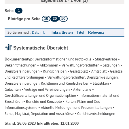
Ergebnisse 1 - 1 von (1)
1
Seite
10
20
50
Einträge pro Seite
Sortieren nach:
Datum
Inkrafttreten
Titel
Relevanz
Systematische Übersicht
Beiratsinformationen und Protokolle
• Staatsverträge
•
Dokumententyp:
Bekanntmachungen
• Abkommen
• Verwaltungsvorschriften
• Satzungen
•
Dienstvereinbarungen
• Rundschreiben
• Gesetzblatt
• Amtsblatt
• Gesetze
und Rechtsverordnungen
• Verwaltungsvorschriften, Dienstanweisungen,
Dienstvereinbarungen, Richtlinien und Rundschreiben
• Statistiken
•
Gutachten
• Verträge und Vereinbarungen
• Aktenpläne
•
Geschäftsverteilungs- und Organisationspläne
• Informationsmaterial und
Broschüren
• Berichte und Konzepte
• Karten, Pläne und Geo-
Informationssysteme
• Aktuelle Meldungen und Pressemitteilungen
•
Senat, Magistrat, Deputation und Ausschüsse
• Gerichtsentscheidungen
Stand: 26.06.2023 Inkrafttreten: 11.01.2000