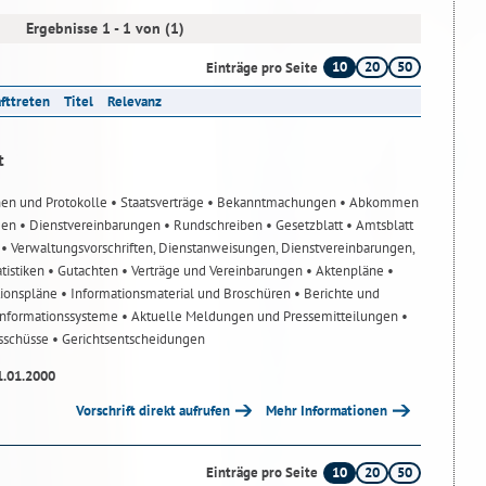
Ergebnisse 1 - 1 von (1)
10
20
50
Einträge pro Seite
afttreten
Titel
Relevanz
t
nen und Protokolle
• Staatsverträge
• Bekanntmachungen
• Abkommen
gen
• Dienstvereinbarungen
• Rundschreiben
• Gesetzblatt
• Amtsblatt
n
• Verwaltungsvorschriften, Dienstanweisungen, Dienstvereinbarungen,
atistiken
• Gutachten
• Verträge und Vereinbarungen
• Aktenpläne
•
tionspläne
• Informationsmaterial und Broschüren
• Berichte und
-Informationssysteme
• Aktuelle Meldungen und Pressemitteilungen
•
usschüsse
• Gerichtsentscheidungen
1.01.2000
Vorschrift direkt aufrufen
Mehr Informationen
10
20
50
Einträge pro Seite