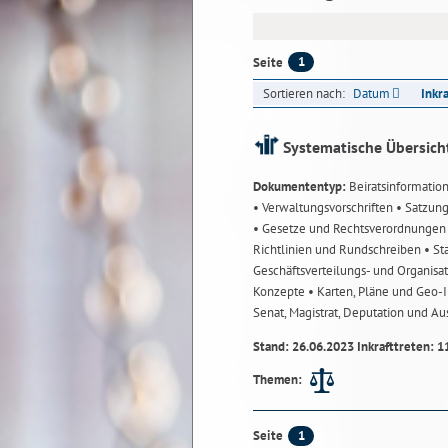
1
Seite
Sortieren nach:
Datum
Inkr
Systematische Übersich
Dokumententyp:
Beiratsinformatio
• Verwaltungsvorschriften
• Satzun
• Gesetze und Rechtsverordnunge
Richtlinien und Rundschreiben
• St
Geschäftsverteilungs- und Organisa
Konzepte
• Karten, Pläne und Geo
Senat, Magistrat, Deputation und A
Stand: 26.06.2023 Inkrafttreten: 1
Themen:
1
Seite