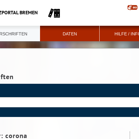
ZPORTAL BREMEN
RSCHRIFTEN
DATEN
HILFE / IN
iften
r:
corona