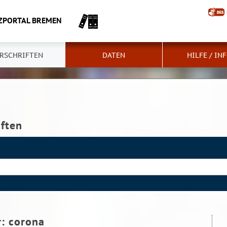
ZPORTAL BREMEN
RSCHRIFTEN
DATEN
HILFE / IN
iften
r:
corona