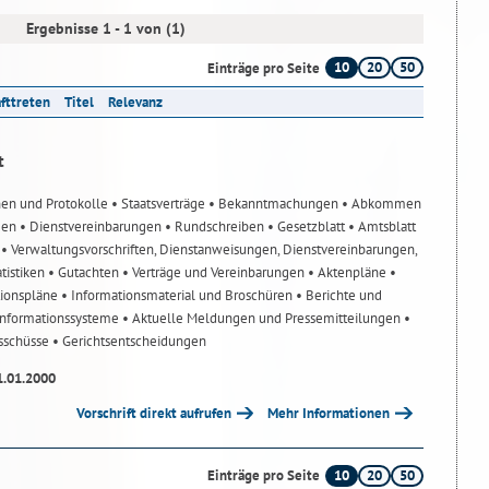
Ergebnisse 1 - 1 von (1)
10
20
50
Einträge pro Seite
afttreten
Titel
Relevanz
t
nen und Protokolle
• Staatsverträge
• Bekanntmachungen
• Abkommen
gen
• Dienstvereinbarungen
• Rundschreiben
• Gesetzblatt
• Amtsblatt
n
• Verwaltungsvorschriften, Dienstanweisungen, Dienstvereinbarungen,
atistiken
• Gutachten
• Verträge und Vereinbarungen
• Aktenpläne
•
tionspläne
• Informationsmaterial und Broschüren
• Berichte und
-Informationssysteme
• Aktuelle Meldungen und Pressemitteilungen
•
usschüsse
• Gerichtsentscheidungen
1.01.2000
Vorschrift direkt aufrufen
Mehr Informationen
10
20
50
Einträge pro Seite