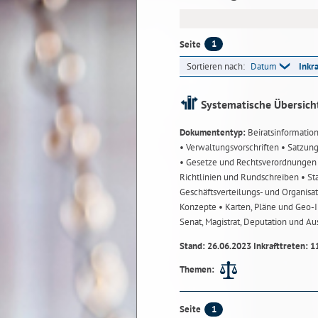
1
Seite
Sortieren nach:
Datum
Inkr
Systematische Übersich
Dokumententyp:
Beiratsinformatio
• Verwaltungsvorschriften
• Satzun
• Gesetze und Rechtsverordnunge
Richtlinien und Rundschreiben
• St
Geschäftsverteilungs- und Organisa
Konzepte
• Karten, Pläne und Geo
Senat, Magistrat, Deputation und A
Stand: 26.06.2023 Inkrafttreten: 1
Themen:
1
Seite