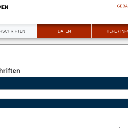
GEBÄ
MEN
RSCHRIFTEN
DATEN
HILFE / IN
riften