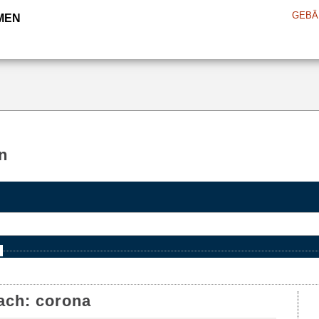
GEBÄ
MEN
n
e
ach:
corona