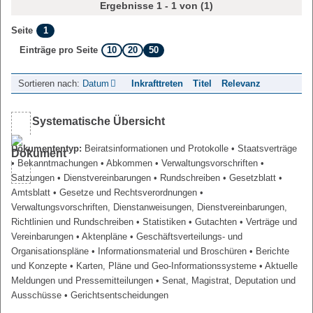
Ergebnisse 1 - 1 von (1)
1
Seite
10
20
50
Einträge pro Seite
Sortieren nach:
Datum
Inkrafttreten
Titel
Relevanz
Systematische Übersicht
Dokumententyp:
Beiratsinformationen und Protokolle
• Staatsverträge
• Bekanntmachungen
• Abkommen
• Verwaltungsvorschriften
•
Satzungen
• Dienstvereinbarungen
• Rundschreiben
• Gesetzblatt
•
Amtsblatt
• Gesetze und Rechtsverordnungen
•
Verwaltungsvorschriften, Dienstanweisungen, Dienstvereinbarungen,
Richtlinien und Rundschreiben
• Statistiken
• Gutachten
• Verträge und
Vereinbarungen
• Aktenpläne
• Geschäftsverteilungs- und
Organisationspläne
• Informationsmaterial und Broschüren
• Berichte
und Konzepte
• Karten, Pläne und Geo-Informationssysteme
• Aktuelle
Meldungen und Pressemitteilungen
• Senat, Magistrat, Deputation und
Ausschüsse
• Gerichtsentscheidungen