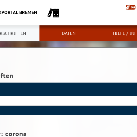
ZPORTAL BREMEN
RSCHRIFTEN
DATEN
HILFE / IN
iften
r:
corona