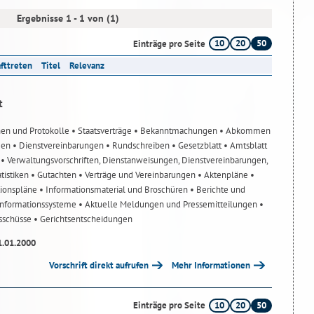
Ergebnisse 1 - 1 von (1)
10
20
50
Einträge pro Seite
afttreten
Titel
Relevanz
t
nen und Protokolle
• Staatsverträge
• Bekanntmachungen
• Abkommen
gen
• Dienstvereinbarungen
• Rundschreiben
• Gesetzblatt
• Amtsblatt
n
• Verwaltungsvorschriften, Dienstanweisungen, Dienstvereinbarungen,
atistiken
• Gutachten
• Verträge und Vereinbarungen
• Aktenpläne
•
tionspläne
• Informationsmaterial und Broschüren
• Berichte und
-Informationssysteme
• Aktuelle Meldungen und Pressemitteilungen
•
usschüsse
• Gerichtsentscheidungen
1.01.2000
Vorschrift direkt aufrufen
Mehr Informationen
10
20
50
Einträge pro Seite