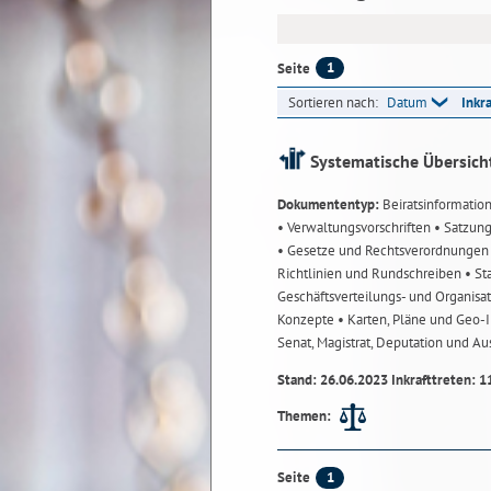
1
Seite
Sortieren nach:
Datum
Inkr
Systematische Übersich
Dokumententyp:
Beiratsinformatio
• Verwaltungsvorschriften
• Satzun
• Gesetze und Rechtsverordnunge
Richtlinien und Rundschreiben
• St
Geschäftsverteilungs- und Organisa
Konzepte
• Karten, Pläne und Geo
Senat, Magistrat, Deputation und A
Stand: 26.06.2023 Inkrafttreten: 1
Themen:
1
Seite