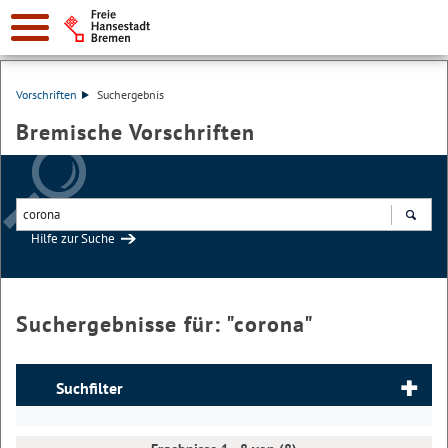
Vorschriften
Suchergebnis
Bremische Vorschriften
Hilfe zur Suche
Suchen
Suchergebnisse für: "
corona
"
Suchfilter