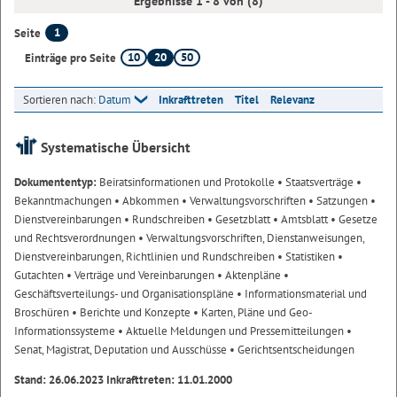
Ergebnisse 1 - 8 von (8)
1
Seite
10
20
50
Einträge pro Seite
Sortieren nach:
Datum
Inkrafttreten
Titel
Relevanz
Systematische Übersicht
Dokumententyp:
Beiratsinformationen und Protokolle
• Staatsverträge
•
Bekanntmachungen
• Abkommen
• Verwaltungsvorschriften
• Satzungen
•
Dienstvereinbarungen
• Rundschreiben
• Gesetzblatt
• Amtsblatt
• Gesetze
und Rechtsverordnungen
• Verwaltungsvorschriften, Dienstanweisungen,
Dienstvereinbarungen, Richtlinien und Rundschreiben
• Statistiken
•
Gutachten
• Verträge und Vereinbarungen
• Aktenpläne
•
Geschäftsverteilungs- und Organisationspläne
• Informationsmaterial und
Broschüren
• Berichte und Konzepte
• Karten, Pläne und Geo-
Informationssysteme
• Aktuelle Meldungen und Pressemitteilungen
•
Senat, Magistrat, Deputation und Ausschüsse
• Gerichtsentscheidungen
Stand: 26.06.2023 Inkrafttreten: 11.01.2000