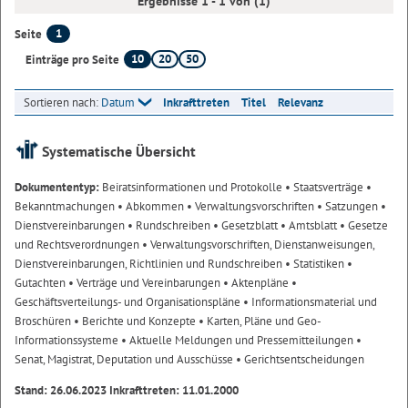
Ergebnisse 1 - 1 von (1)
1
Seite
10
20
50
Einträge pro Seite
Sortieren nach:
Datum
Inkrafttreten
Titel
Relevanz
Systematische Übersicht
Dokumententyp:
Beiratsinformationen und Protokolle
• Staatsverträge
•
Bekanntmachungen
• Abkommen
• Verwaltungsvorschriften
• Satzungen
•
Dienstvereinbarungen
• Rundschreiben
• Gesetzblatt
• Amtsblatt
• Gesetze
und Rechtsverordnungen
• Verwaltungsvorschriften, Dienstanweisungen,
Dienstvereinbarungen, Richtlinien und Rundschreiben
• Statistiken
•
Gutachten
• Verträge und Vereinbarungen
• Aktenpläne
•
Geschäftsverteilungs- und Organisationspläne
• Informationsmaterial und
Broschüren
• Berichte und Konzepte
• Karten, Pläne und Geo-
Informationssysteme
• Aktuelle Meldungen und Pressemitteilungen
•
Senat, Magistrat, Deputation und Ausschüsse
• Gerichtsentscheidungen
Stand: 26.06.2023 Inkrafttreten: 11.01.2000