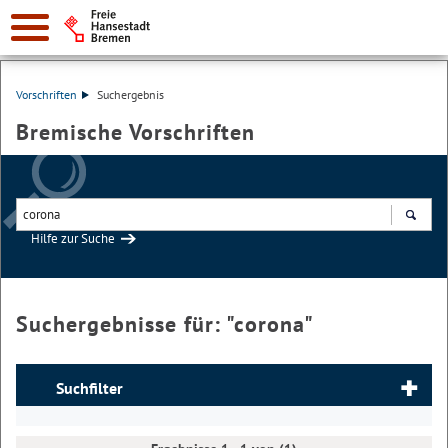
Vorschriften
Suchergebnis
Bremische Vorschriften
Hilfe zur Suche
Suchen
Suchergebnisse für: "
corona
"
Suchfilter