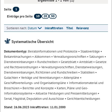
Ergebnisse 1 - 1 von (1)
1
Seite
10
20
50
Einträge pro Seite
Sortieren nach:
Datum
Inkrafttreten
Titel
Relevanz
Systematische Übersicht
Dokumententyp:
Beiratsinformationen und Protokolle
• Staatsverträge
•
Bekanntmachungen
• Abkommen
• Verwaltungsvorschriften
• Satzungen
•
Dienstvereinbarungen
• Rundschreiben
• Gesetzblatt
• Amtsblatt
• Gesetze
und Rechtsverordnungen
• Verwaltungsvorschriften, Dienstanweisungen,
Dienstvereinbarungen, Richtlinien und Rundschreiben
• Statistiken
•
Gutachten
• Verträge und Vereinbarungen
• Aktenpläne
•
Geschäftsverteilungs- und Organisationspläne
• Informationsmaterial und
Broschüren
• Berichte und Konzepte
• Karten, Pläne und Geo-
Informationssysteme
• Aktuelle Meldungen und Pressemitteilungen
•
Senat, Magistrat, Deputation und Ausschüsse
• Gerichtsentscheidungen
Stand: 26.06.2023 Inkrafttreten: 11.01.2000