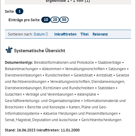
Ergebnisse 1 - 1 von (1)
1
Seite
10
20
50
Einträge pro Seite
Sortieren nach:
Datum
Inkrafttreten
Titel
Relevanz
Systematische Übersicht
Dokumententyp:
Beiratsinformationen und Protokolle
• Staatsverträge
•
Bekanntmachungen
• Abkommen
• Verwaltungsvorschriften
• Satzungen
•
Dienstvereinbarungen
• Rundschreiben
• Gesetzblatt
• Amtsblatt
• Gesetze
und Rechtsverordnungen
• Verwaltungsvorschriften, Dienstanweisungen,
Dienstvereinbarungen, Richtlinien und Rundschreiben
• Statistiken
•
Gutachten
• Verträge und Vereinbarungen
• Aktenpläne
•
Geschäftsverteilungs- und Organisationspläne
• Informationsmaterial und
Broschüren
• Berichte und Konzepte
• Karten, Pläne und Geo-
Informationssysteme
• Aktuelle Meldungen und Pressemitteilungen
•
Senat, Magistrat, Deputation und Ausschüsse
• Gerichtsentscheidungen
Stand: 26.06.2023 Inkrafttreten: 11.01.2000