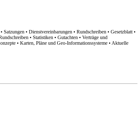
n
• Satzungen
• Dienstvereinbarungen
• Rundschreiben
• Gesetzblatt
•
d Rundschreiben
• Statistiken
• Gutachten
• Verträge und
Konzepte
• Karten, Pläne und Geo-Informationssysteme
• Aktuelle