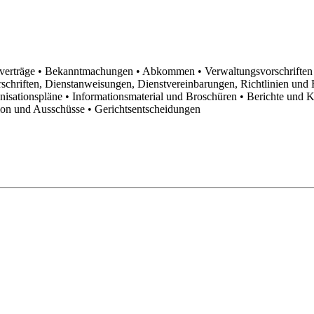
sverträge
• Bekanntmachungen
• Abkommen
• Verwaltungsvorschrifte
schriften, Dienstanweisungen, Dienstvereinbarungen, Richtlinien un
anisationspläne
• Informationsmaterial und Broschüren
• Berichte und 
tion und Ausschüsse
• Gerichtsentscheidungen