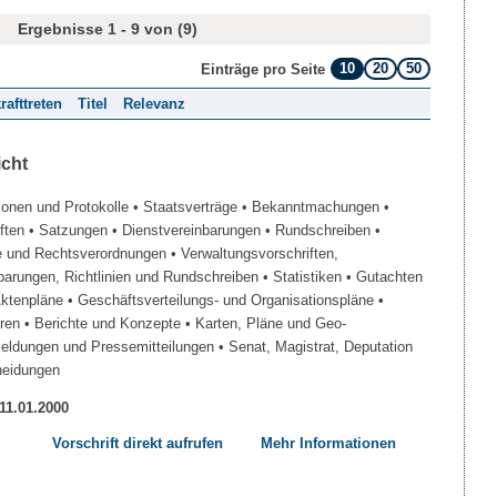
Ergebnisse 1 - 9 von (9)
10
20
50
Einträge pro Seite
rafttreten
Titel
Relevanz
icht
ionen und Protokolle
• Staatsverträge
• Bekanntmachungen
•
iften
• Satzungen
• Dienstvereinbarungen
• Rundschreiben
•
e und Rechtsverordnungen
• Verwaltungsvorschriften,
barungen, Richtlinien und Rundschreiben
• Statistiken
• Gutachten
Aktenpläne
• Geschäftsverteilungs- und Organisationspläne
•
üren
• Berichte und Konzepte
• Karten, Pläne und Geo-
Meldungen und Pressemitteilungen
• Senat, Magistrat, Deputation
heidungen
 11.01.2000
Vorschrift direkt aufrufen
Mehr Informationen