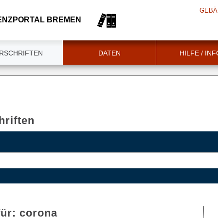
GEBÄ
ENZPORTAL BREMEN
RSCHRIFTEN
DATEN
HILFE / IN
riften
für:
corona