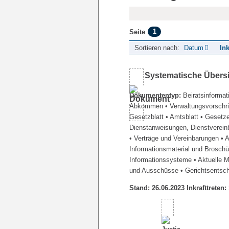
1
Seite
Sortieren nach:
Datum
Ink
Systematische Übers
Dokumententyp:
Beiratsinformat
Abkommen
• Verwaltungsvorschr
Gesetzblatt
• Amtsblatt
• Gesetz
Dienstanweisungen, Dienstverein
• Verträge und Vereinbarungen
• 
Informationsmaterial und Brosch
Informationssysteme
• Aktuelle 
und Ausschüsse
• Gerichtsentsc
Stand: 26.06.2023 Inkrafttreten: