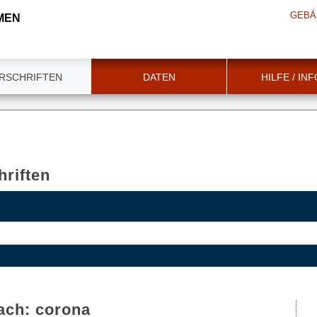
GEBÄ
MEN
RSCHRIFTEN
DATEN
HILFE / IN
riften
ach:
corona