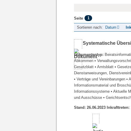
1
Seite
Sortieren nach:
Datum
Ink
Systematische Übers
Dokumententyp:
Beiratsinformat
Abkommen
• Verwaltungsvorschr
Gesetzblatt
• Amtsblatt
• Gesetz
Dienstanweisungen, Dienstverein
• Verträge und Vereinbarungen
• 
Informationsmaterial und Brosch
Informationssysteme
• Aktuelle 
und Ausschüsse
• Gerichtsentsc
Stand: 26.06.2023 Inkrafttreten: