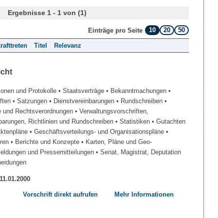
Ergebnisse 1 - 1 von (1)
10
20
50
Einträge pro Seite
rafttreten
Titel
Relevanz
icht
ionen und Protokolle
• Staatsverträge
• Bekanntmachungen
•
iften
• Satzungen
• Dienstvereinbarungen
• Rundschreiben
•
e und Rechtsverordnungen
• Verwaltungsvorschriften,
barungen, Richtlinien und Rundschreiben
• Statistiken
• Gutachten
Aktenpläne
• Geschäftsverteilungs- und Organisationspläne
•
üren
• Berichte und Konzepte
• Karten, Pläne und Geo-
Meldungen und Pressemitteilungen
• Senat, Magistrat, Deputation
heidungen
 11.01.2000
Vorschrift direkt aufrufen
Mehr Informationen