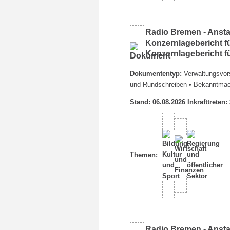
Radio Bremen - Ansta
Konzernlagebericht fü
Konzernlagebericht f
Dokumententyp:
Verwaltungsvors
und Rundschreiben
• Bekanntma
Stand: 06.08.2026 Inkrafttreten:
Themen:
Radio Bremen - Ansta