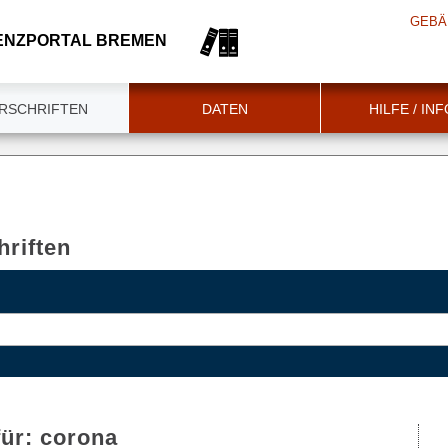
GEBÄ
ENZPORTAL BREMEN
RSCHRIFTEN
DATEN
HILFE / IN
riften
für:
corona