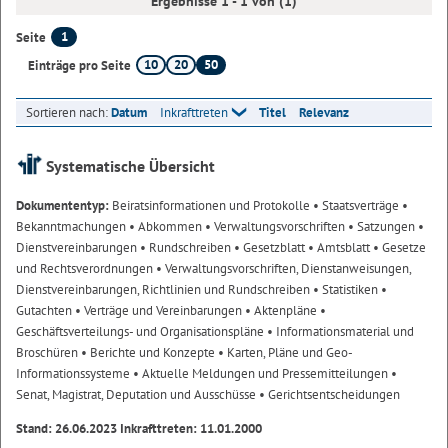
Ergebnisse 1 - 1 von (1)
1
Seite
10
20
50
Einträge pro Seite
Sortieren nach:
Datum
Inkrafttreten
Titel
Relevanz
Systematische Übersicht
Dokumententyp:
Beiratsinformationen und Protokolle
• Staatsverträge
•
Bekanntmachungen
• Abkommen
• Verwaltungsvorschriften
• Satzungen
•
Dienstvereinbarungen
• Rundschreiben
• Gesetzblatt
• Amtsblatt
• Gesetze
und Rechtsverordnungen
• Verwaltungsvorschriften, Dienstanweisungen,
Dienstvereinbarungen, Richtlinien und Rundschreiben
• Statistiken
•
Gutachten
• Verträge und Vereinbarungen
• Aktenpläne
•
Geschäftsverteilungs- und Organisationspläne
• Informationsmaterial und
Broschüren
• Berichte und Konzepte
• Karten, Pläne und Geo-
Informationssysteme
• Aktuelle Meldungen und Pressemitteilungen
•
Senat, Magistrat, Deputation und Ausschüsse
• Gerichtsentscheidungen
Stand: 26.06.2023 Inkrafttreten: 11.01.2000