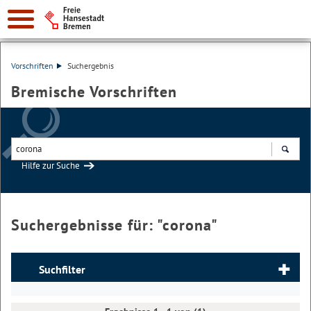
Vorschriften
Suchergebnis
Bremische Vorschriften
Hilfe zur Suche
Suchen
Suchergebnisse für: "
corona
"
Suchfilter