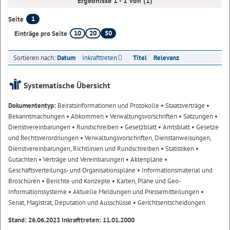
Ergebnisse 1 - 1 von (1)
1
Seite
10
20
50
Einträge pro Seite
Sortieren nach:
Datum
Inkrafttreten
Titel
Relevanz
Systematische Übersicht
Dokumententyp:
Beiratsinformationen und Protokolle
• Staatsverträge
•
Bekanntmachungen
• Abkommen
• Verwaltungsvorschriften
• Satzungen
•
Dienstvereinbarungen
• Rundschreiben
• Gesetzblatt
• Amtsblatt
• Gesetze
und Rechtsverordnungen
• Verwaltungsvorschriften, Dienstanweisungen,
Dienstvereinbarungen, Richtlinien und Rundschreiben
• Statistiken
•
Gutachten
• Verträge und Vereinbarungen
• Aktenpläne
•
Geschäftsverteilungs- und Organisationspläne
• Informationsmaterial und
Broschüren
• Berichte und Konzepte
• Karten, Pläne und Geo-
Informationssysteme
• Aktuelle Meldungen und Pressemitteilungen
•
Senat, Magistrat, Deputation und Ausschüsse
• Gerichtsentscheidungen
Stand: 26.06.2023 Inkrafttreten: 11.01.2000