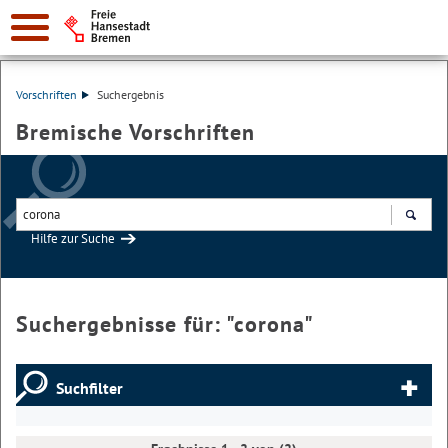
Vorschriften
Suchergebnis
Bremische Vorschriften
Hilfe zur Suche
Suchen
Suchergebnisse für: "
corona
"
Suchfilter