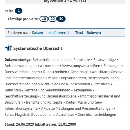
Ergebnisse 1 - 1 von (1)
1
Seite
10
20
50
Einträge pro Seite
Sortieren nach:
Datum
Inkrafttreten
Titel
Relevanz
Systematische Übersicht
Dokumententyp:
Beiratsinformationen und Protokolle
• Staatsverträge
•
Bekanntmachungen
• Abkommen
• Verwaltungsvorschriften
• Satzungen
•
Dienstvereinbarungen
• Rundschreiben
• Gesetzblatt
• Amtsblatt
• Gesetze
und Rechtsverordnungen
• Verwaltungsvorschriften, Dienstanweisungen,
Dienstvereinbarungen, Richtlinien und Rundschreiben
• Statistiken
•
Gutachten
• Verträge und Vereinbarungen
• Aktenpläne
•
Geschäftsverteilungs- und Organisationspläne
• Informationsmaterial und
Broschüren
• Berichte und Konzepte
• Karten, Pläne und Geo-
Informationssysteme
• Aktuelle Meldungen und Pressemitteilungen
•
Senat, Magistrat, Deputation und Ausschüsse
• Gerichtsentscheidungen
Stand: 26.06.2023 Inkrafttreten: 11.01.2000