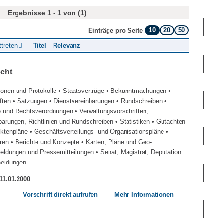
Ergebnisse 1 - 1 von (1)
10
20
50
Einträge pro Seite
ttreten
Titel
Relevanz
icht
ionen und Protokolle
• Staatsverträge
• Bekanntmachungen
•
iften
• Satzungen
• Dienstvereinbarungen
• Rundschreiben
•
e und Rechtsverordnungen
• Verwaltungsvorschriften,
barungen, Richtlinien und Rundschreiben
• Statistiken
• Gutachten
Aktenpläne
• Geschäftsverteilungs- und Organisationspläne
•
üren
• Berichte und Konzepte
• Karten, Pläne und Geo-
Meldungen und Pressemitteilungen
• Senat, Magistrat, Deputation
heidungen
 11.01.2000
Vorschrift direkt aufrufen
Mehr Informationen