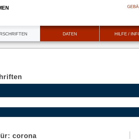
GEBÄ
MEN
RSCHRIFTEN
DATEN
HILFE / IN
riften
für:
corona