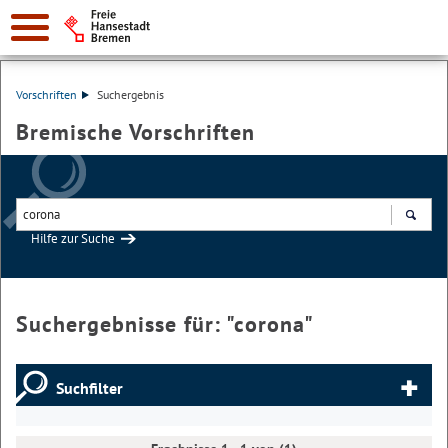
Vorschriften
Suchergebnis
Bremische Vorschriften
Hilfe zur Suche
Suchen
Suchergebnisse für: "
corona
"
Suchfilter