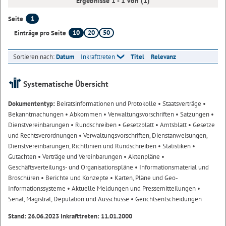
Ergebnisse 1 - 1 von (1)
1
Seite
10
20
50
Einträge pro Seite
Sortieren nach:
Datum
Inkrafttreten
Titel
Relevanz
Systematische Übersicht
Dokumententyp:
Beiratsinformationen und Protokolle
• Staatsverträge
•
Bekanntmachungen
• Abkommen
• Verwaltungsvorschriften
• Satzungen
•
Dienstvereinbarungen
• Rundschreiben
• Gesetzblatt
• Amtsblatt
• Gesetze
und Rechtsverordnungen
• Verwaltungsvorschriften, Dienstanweisungen,
Dienstvereinbarungen, Richtlinien und Rundschreiben
• Statistiken
•
Gutachten
• Verträge und Vereinbarungen
• Aktenpläne
•
Geschäftsverteilungs- und Organisationspläne
• Informationsmaterial und
Broschüren
• Berichte und Konzepte
• Karten, Pläne und Geo-
Informationssysteme
• Aktuelle Meldungen und Pressemitteilungen
•
Senat, Magistrat, Deputation und Ausschüsse
• Gerichtsentscheidungen
Stand: 26.06.2023 Inkrafttreten: 11.01.2000