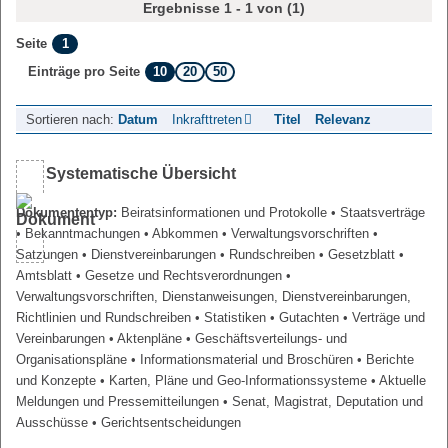
Ergebnisse 1 - 1 von (1)
1
Seite
10
20
50
Einträge pro Seite
Sortieren nach:
Datum
Inkrafttreten
Titel
Relevanz
Systematische Übersicht
Dokumententyp:
Beiratsinformationen und Protokolle
• Staatsverträge
• Bekanntmachungen
• Abkommen
• Verwaltungsvorschriften
•
Satzungen
• Dienstvereinbarungen
• Rundschreiben
• Gesetzblatt
•
Amtsblatt
• Gesetze und Rechtsverordnungen
•
Verwaltungsvorschriften, Dienstanweisungen, Dienstvereinbarungen,
Richtlinien und Rundschreiben
• Statistiken
• Gutachten
• Verträge und
Vereinbarungen
• Aktenpläne
• Geschäftsverteilungs- und
Organisationspläne
• Informationsmaterial und Broschüren
• Berichte
und Konzepte
• Karten, Pläne und Geo-Informationssysteme
• Aktuelle
Meldungen und Pressemitteilungen
• Senat, Magistrat, Deputation und
Ausschüsse
• Gerichtsentscheidungen