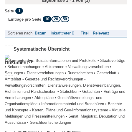
Ergebnisse 1 - 1 von (1)
1
Seite
10
20
50
Einträge pro Seite
Sortieren nach:
Datum
Inkrafttreten
Titel
Relevanz
Systematische Übersicht
Dokumententyp:
Beiratsinformationen und Protokolle
• Staatsverträge
• Bekanntmachungen
• Abkommen
• Verwaltungsvorschriften
•
Satzungen
• Dienstvereinbarungen
• Rundschreiben
• Gesetzblatt
•
Amtsblatt
• Gesetze und Rechtsverordnungen
•
Verwaltungsvorschriften, Dienstanweisungen, Dienstvereinbarungen,
Richtlinien und Rundschreiben
• Statistiken
• Gutachten
• Verträge und
Vereinbarungen
• Aktenpläne
• Geschäftsverteilungs- und
Organisationspläne
• Informationsmaterial und Broschüren
• Berichte
und Konzepte
• Karten, Pläne und Geo-Informationssysteme
• Aktuelle
Meldungen und Pressemitteilungen
• Senat, Magistrat, Deputation und
Ausschüsse
• Gerichtsentscheidungen