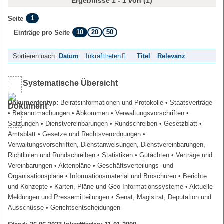
Ergebnisse 1 - 1 von (1)
1
Seite
10
20
50
Einträge pro Seite
Sortieren nach:
Datum
Inkrafttreten
Titel
Relevanz
Systematische Übersicht
Dokumententyp:
Beiratsinformationen und Protokolle
• Staatsverträge
• Bekanntmachungen
• Abkommen
• Verwaltungsvorschriften
•
Satzungen
• Dienstvereinbarungen
• Rundschreiben
• Gesetzblatt
•
Amtsblatt
• Gesetze und Rechtsverordnungen
•
Verwaltungsvorschriften, Dienstanweisungen, Dienstvereinbarungen,
Richtlinien und Rundschreiben
• Statistiken
• Gutachten
• Verträge und
Vereinbarungen
• Aktenpläne
• Geschäftsverteilungs- und
Organisationspläne
• Informationsmaterial und Broschüren
• Berichte
und Konzepte
• Karten, Pläne und Geo-Informationssysteme
• Aktuelle
Meldungen und Pressemitteilungen
• Senat, Magistrat, Deputation und
Ausschüsse
• Gerichtsentscheidungen