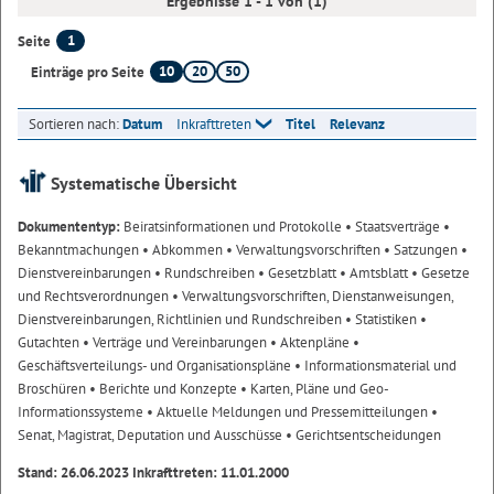
Ergebnisse 1 - 1 von (1)
1
Seite
10
20
50
Einträge pro Seite
Sortieren nach:
Datum
Inkrafttreten
Titel
Relevanz
Systematische Übersicht
Dokumententyp:
Beiratsinformationen und Protokolle
• Staatsverträge
•
Bekanntmachungen
• Abkommen
• Verwaltungsvorschriften
• Satzungen
•
Dienstvereinbarungen
• Rundschreiben
• Gesetzblatt
• Amtsblatt
• Gesetze
und Rechtsverordnungen
• Verwaltungsvorschriften, Dienstanweisungen,
Dienstvereinbarungen, Richtlinien und Rundschreiben
• Statistiken
•
Gutachten
• Verträge und Vereinbarungen
• Aktenpläne
•
Geschäftsverteilungs- und Organisationspläne
• Informationsmaterial und
Broschüren
• Berichte und Konzepte
• Karten, Pläne und Geo-
Informationssysteme
• Aktuelle Meldungen und Pressemitteilungen
•
Senat, Magistrat, Deputation und Ausschüsse
• Gerichtsentscheidungen
Stand: 26.06.2023 Inkrafttreten: 11.01.2000