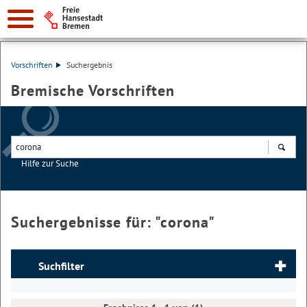
Vorschriften
Suchergebnis
Bremische Vorschriften
Hilfe zur Suche
Suchen
Suchergebnisse für: "
corona
"
Suchfilter