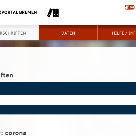
ZPORTAL BREMEN
RSCHRIFTEN
DATEN
HILFE / IN
iften
r:
corona