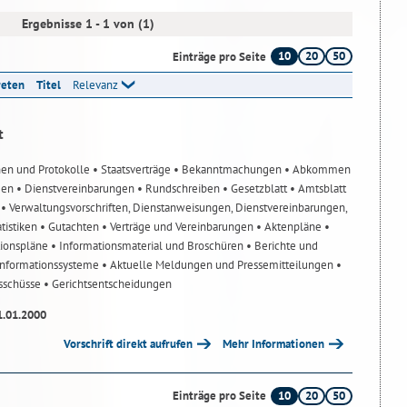
Ergebnisse 1 - 1 von (1)
10
20
50
Einträge pro Seite
reten
Titel
Relevanz
t
nen und Protokolle
• Staatsverträge
• Bekanntmachungen
• Abkommen
gen
• Dienstvereinbarungen
• Rundschreiben
• Gesetzblatt
• Amtsblatt
n
• Verwaltungsvorschriften, Dienstanweisungen, Dienstvereinbarungen,
atistiken
• Gutachten
• Verträge und Vereinbarungen
• Aktenpläne
•
tionspläne
• Informationsmaterial und Broschüren
• Berichte und
-Informationssysteme
• Aktuelle Meldungen und Pressemitteilungen
•
usschüsse
• Gerichtsentscheidungen
1.01.2000
Vorschrift direkt aufrufen
Mehr Informationen
10
20
50
Einträge pro Seite