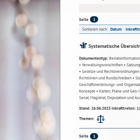
1
Seite
Sortieren nach:
Datum
Inkraftt
Systematische Übersich
Dokumententyp:
Beiratsinformatio
• Verwaltungsvorschriften
• Satzun
• Gesetze und Rechtsverordnunge
Richtlinien und Rundschreiben
• St
Geschäftsverteilungs- und Organisa
Konzepte
• Karten, Pläne und Geo
Senat, Magistrat, Deputation und A
Stand: 26.06.2023 Inkrafttreten: 1
Themen:
1
Seite