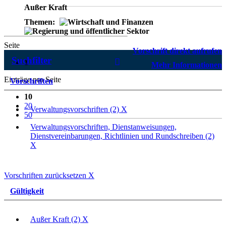
Außer Kraft
Themen:
Seite
Vorschrift direkt aufrufen
Suchfilter
1
Mehr Informationen
Einträge pro Seite
Vorschriften
10
20
Verwaltungsvorschriften (2)
X
50
Verwaltungsvorschriften, Dienstanweisungen,
Dienstvereinbarungen, Richtlinien und Rundschreiben (2)
X
Vorschriften zurücksetzen
X
Gültigkeit
Außer Kraft (2)
X