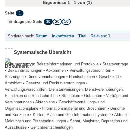
Ergebnisse 1 - 1 von (1)
1
Seite
10
20
50
Einträge pro Seite
Sortieren nach:
Datum
Inkrafttreten
Titel
Relevanz
Systematische Übersicht
Dokumententyp:
Beiratsinformationen und Protokolle
• Staatsverträge
• Bekanntmachungen
• Abkommen
• Verwaltungsvorschriften
•
Satzungen
• Dienstvereinbarungen
• Rundschreiben
• Gesetzblatt
•
Amtsblatt
• Gesetze und Rechtsverordnungen
•
Verwaltungsvorschriften, Dienstanweisungen, Dienstvereinbarungen,
Richtlinien und Rundschreiben
• Statistiken
• Gutachten
• Verträge und
Vereinbarungen
• Aktenpläne
• Geschäftsverteilungs- und
Organisationspläne
• Informationsmaterial und Broschüren
• Berichte
und Konzepte
• Karten, Pläne und Geo-Informationssysteme
• Aktuelle
Meldungen und Pressemitteilungen
• Senat, Magistrat, Deputation und
Ausschüsse
• Gerichtsentscheidungen