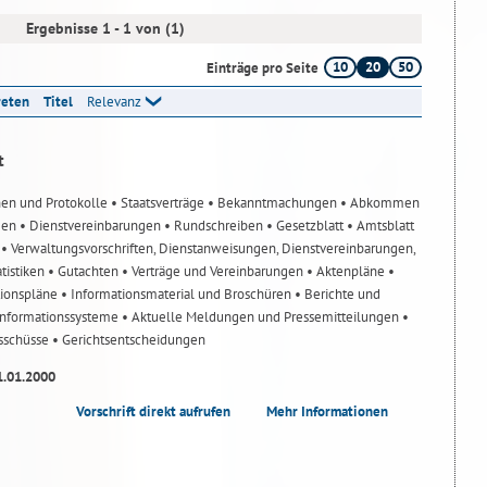
Ergebnisse 1 - 1 von (1)
10
20
50
Einträge pro Seite
reten
Titel
Relevanz
t
nen und Protokolle
• Staatsverträge
• Bekanntmachungen
• Abkommen
gen
• Dienstvereinbarungen
• Rundschreiben
• Gesetzblatt
• Amtsblatt
n
• Verwaltungsvorschriften, Dienstanweisungen, Dienstvereinbarungen,
atistiken
• Gutachten
• Verträge und Vereinbarungen
• Aktenpläne
•
tionspläne
• Informationsmaterial und Broschüren
• Berichte und
-Informationssysteme
• Aktuelle Meldungen und Pressemitteilungen
•
usschüsse
• Gerichtsentscheidungen
1.01.2000
Vorschrift direkt aufrufen
Mehr Informationen