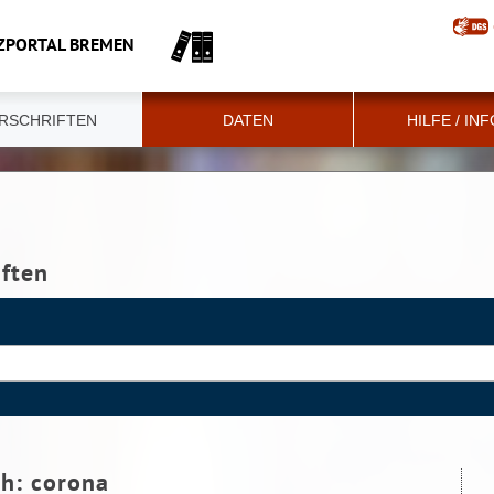
ZPORTAL BREMEN
RSCHRIFTEN
DATEN
HILFE / IN
iften
ch:
corona