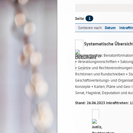
1
Seite
Sortieren nach:
Datum
Inkraftt
Systematische Übersich
Dokumententyp:
Beiratsinformatio
• Verwaltungsvorschriften
• Satzun
• Gesetze und Rechtsverordnunge
Richtlinien und Rundschreiben
• St
Geschäftsverteilungs- und Organisa
Konzepte
• Karten, Pläne und Geo
Senat, Magistrat, Deputation und A
Stand: 26.06.2023 Inkrafttreten: 1